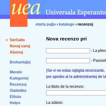
starta paĝo
›
katalogo
› recenzoj
Nova recenzo pri
Serĉado
Novaj varoj
- La ple
Abonoj
- Pasvorto
Brokantaĵoj
(Se vi ne estas rajtigita recenzanto
Mendo
por aprobo al la administrantoj de l
Kategorioj
Recenzoj
La titolo de la recenzo:
Statistiko
Elŝutu
La aŭtoro:
Helpo