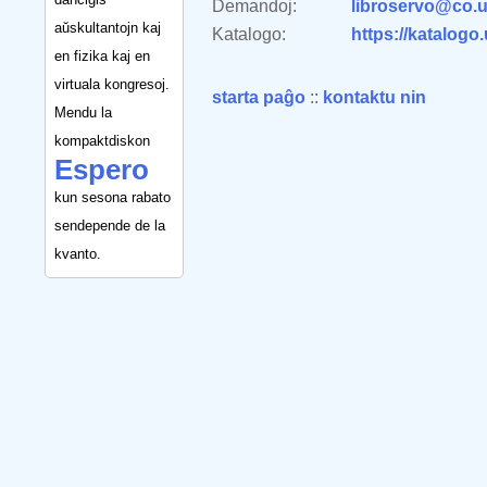
Demandoj:
libroservo@co.u
aŭskultantojn kaj
Katalogo:
https://katalogo
en fizika kaj en
virtuala kongresoj.
starta paĝo
::
kontaktu nin
Mendu la
kompaktdiskon
Espero
kun sesona rabato
sendepende de la
kvanto.