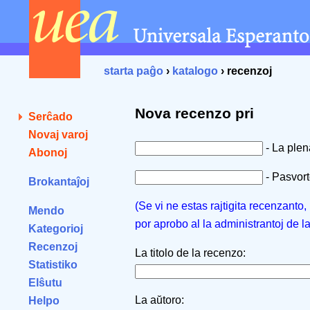
starta paĝo
›
katalogo
› recenzoj
Nova recenzo pri
Serĉado
Novaj varoj
- La ple
Abonoj
- Pasvorto
Brokantaĵoj
(Se vi ne estas rajtigita recenzanto
Mendo
por aprobo al la administrantoj de l
Kategorioj
Recenzoj
La titolo de la recenzo:
Statistiko
Elŝutu
La aŭtoro:
Helpo