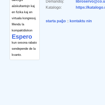
Demandoj:
libroservo@co.u
aŭskultantojn kaj
Katalogo:
https://katalogo
en fizika kaj en
virtuala kongresoj.
starta paĝo
::
kontaktu nin
Mendu la
kompaktdiskon
Espero
kun sesona rabato
sendepende de la
kvanto.