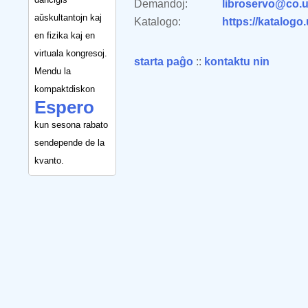
Demandoj:
libroservo@co.u
aŭskultantojn kaj
Katalogo:
https://katalogo
en fizika kaj en
virtuala kongresoj.
starta paĝo
::
kontaktu nin
Mendu la
kompaktdiskon
Espero
kun sesona rabato
sendepende de la
kvanto.