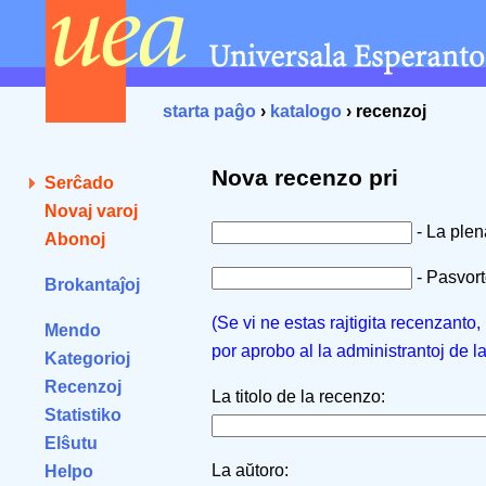
starta paĝo
›
katalogo
› recenzoj
Nova recenzo pri
Serĉado
Novaj varoj
- La ple
Abonoj
- Pasvorto
Brokantaĵoj
(Se vi ne estas rajtigita recenzanto
Mendo
por aprobo al la administrantoj de l
Kategorioj
Recenzoj
La titolo de la recenzo:
Statistiko
Elŝutu
La aŭtoro:
Helpo