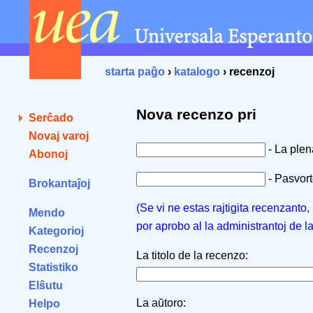
starta paĝo
›
katalogo
› recenzoj
Nova recenzo pri
Serĉado
Novaj varoj
- La ple
Abonoj
- Pasvorto
Brokantaĵoj
(Se vi ne estas rajtigita recenzanto
Mendo
por aprobo al la administrantoj de l
Kategorioj
Recenzoj
La titolo de la recenzo:
Statistiko
Elŝutu
La aŭtoro:
Helpo