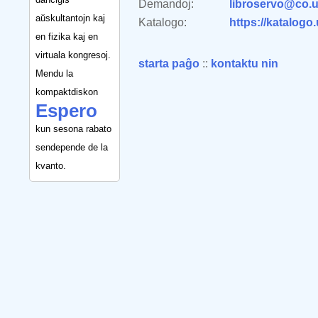
Demandoj:
libroservo@co.u
aŭskultantojn kaj
Katalogo:
https://katalogo
en fizika kaj en
virtuala kongresoj.
starta paĝo
::
kontaktu nin
Mendu la
kompaktdiskon
Espero
kun sesona rabato
sendepende de la
kvanto.