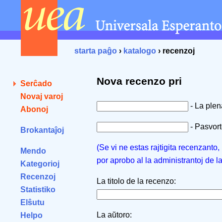
starta paĝo
›
katalogo
› recenzoj
Nova recenzo pri
Serĉado
Novaj varoj
- La ple
Abonoj
- Pasvorto
Brokantaĵoj
(Se vi ne estas rajtigita recenzanto
Mendo
por aprobo al la administrantoj de l
Kategorioj
Recenzoj
La titolo de la recenzo:
Statistiko
Elŝutu
La aŭtoro:
Helpo