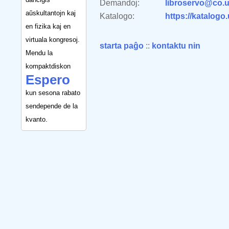
Demandoj:
libroservo@co.u
aŭskultantojn kaj
Katalogo:
https://katalogo
en fizika kaj en
virtuala kongresoj.
starta paĝo
::
kontaktu nin
Mendu la
kompaktdiskon
Espero
kun sesona rabato
sendepende de la
kvanto.