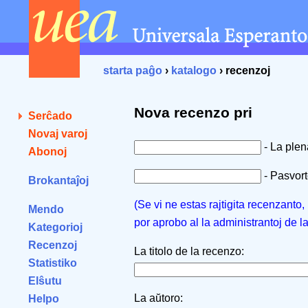
starta paĝo
›
katalogo
› recenzoj
Nova recenzo pri
Serĉado
Novaj varoj
- La ple
Abonoj
- Pasvorto
Brokantaĵoj
(Se vi ne estas rajtigita recenzanto
Mendo
por aprobo al la administrantoj de l
Kategorioj
Recenzoj
La titolo de la recenzo:
Statistiko
Elŝutu
La aŭtoro:
Helpo