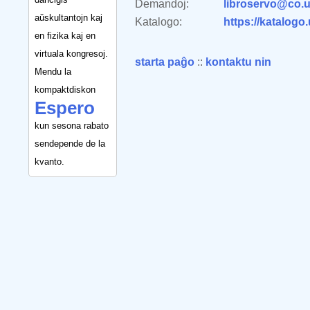
Demandoj:
libroservo@co.u
aŭskultantojn kaj
Katalogo:
https://katalogo
en fizika kaj en
virtuala kongresoj.
starta paĝo
::
kontaktu nin
Mendu la
kompaktdiskon
Espero
kun sesona rabato
sendepende de la
kvanto.