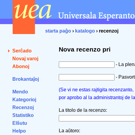
starta paĝo
›
katalogo
› recenzoj
Nova recenzo pri
Serĉado
Novaj varoj
- La ple
Abonoj
- Pasvorto
Brokantaĵoj
(Se vi ne estas rajtigita recenzanto
Mendo
por aprobo al la administrantoj de l
Kategorioj
Recenzoj
La titolo de la recenzo:
Statistiko
Elŝutu
La aŭtoro:
Helpo