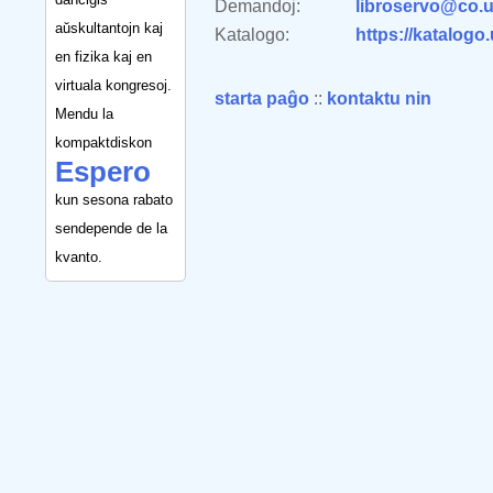
Demandoj:
libroservo@co.u
aŭskultantojn kaj
Katalogo:
https://katalogo
en fizika kaj en
virtuala kongresoj.
starta paĝo
::
kontaktu nin
Mendu la
kompaktdiskon
Espero
kun sesona rabato
sendepende de la
kvanto.