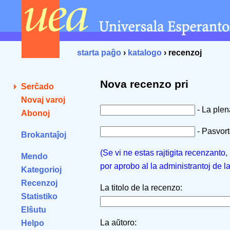
starta paĝo
›
katalogo
› recenzoj
Nova recenzo pri
Serĉado
Novaj varoj
- La ple
Abonoj
- Pasvorto
Brokantaĵoj
(Se vi ne estas rajtigita recenzanto
Mendo
por aprobo al la administrantoj de l
Kategorioj
Recenzoj
La titolo de la recenzo:
Statistiko
Elŝutu
La aŭtoro:
Helpo