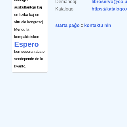
Demandoj:
libroservo@co.u
aŭskultantojn kaj
Katalogo:
https://katalogo
en fizika kaj en
virtuala kongresoj.
starta paĝo
::
kontaktu nin
Mendu la
kompaktdiskon
Espero
kun sesona rabato
sendepende de la
kvanto.