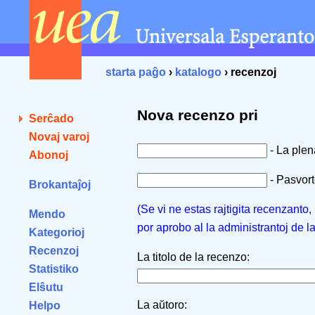
starta paĝo
›
katalogo
› recenzoj
Nova recenzo pri
Serĉado
Novaj varoj
- La ple
Abonoj
- Pasvorto
Brokantaĵoj
(Se vi ne estas rajtigita recenzanto
Mendo
por aprobo al la administrantoj de l
Kategorioj
Recenzoj
La titolo de la recenzo:
Statistiko
Elŝutu
La aŭtoro:
Helpo