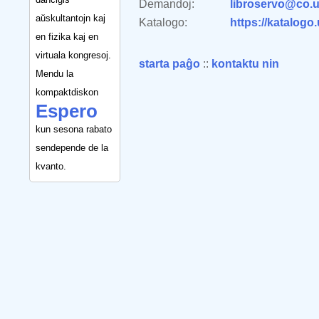
Demandoj:
libroservo@co.u
aŭskultantojn kaj
Katalogo:
https://katalogo
en fizika kaj en
virtuala kongresoj.
starta paĝo
::
kontaktu nin
Mendu la
kompaktdiskon
Espero
kun sesona rabato
sendepende de la
kvanto.