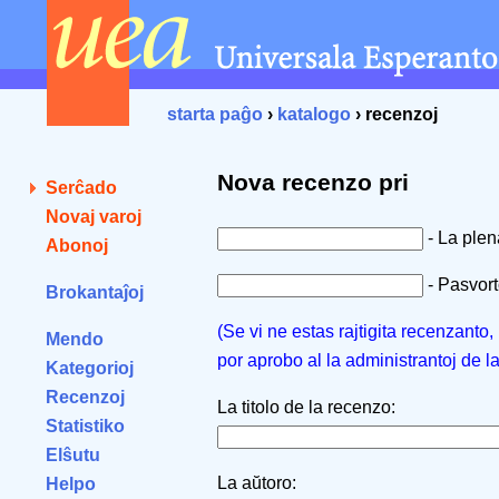
starta paĝo
›
katalogo
› recenzoj
Nova recenzo pri
Serĉado
Novaj varoj
- La ple
Abonoj
- Pasvorto
Brokantaĵoj
(Se vi ne estas rajtigita recenzanto
Mendo
por aprobo al la administrantoj de l
Kategorioj
Recenzoj
La titolo de la recenzo:
Statistiko
Elŝutu
La aŭtoro:
Helpo