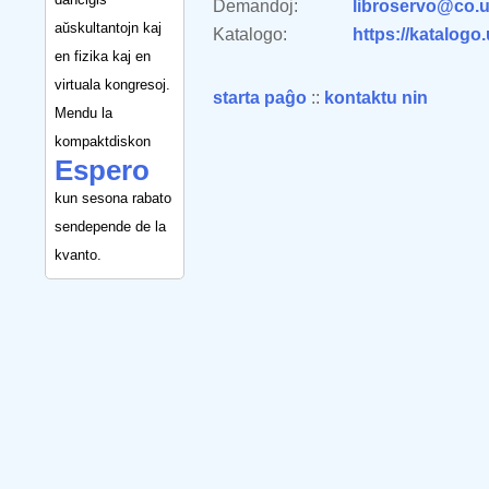
Demandoj:
libroservo@co.u
aŭskultantojn kaj
Katalogo:
https://katalogo
en fizika kaj en
virtuala kongresoj.
starta paĝo
::
kontaktu nin
Mendu la
kompaktdiskon
Espero
kun sesona rabato
sendepende de la
kvanto.