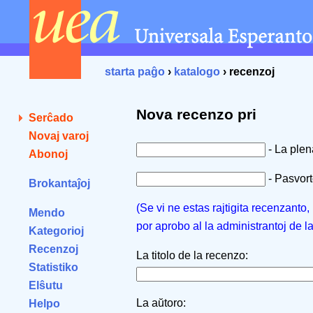
starta paĝo
›
katalogo
› recenzoj
Nova recenzo pri
Serĉado
Novaj varoj
- La ple
Abonoj
- Pasvorto
Brokantaĵoj
(Se vi ne estas rajtigita recenzanto
Mendo
por aprobo al la administrantoj de l
Kategorioj
Recenzoj
La titolo de la recenzo:
Statistiko
Elŝutu
La aŭtoro:
Helpo