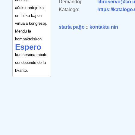
Demandoj:
libroservo@co.u
aŭskultantojn kaj
Katalogo:
https://katalogo
en fizika kaj en
virtuala kongresoj.
starta paĝo
::
kontaktu nin
Mendu la
kompaktdiskon
Espero
kun sesona rabato
sendepende de la
kvanto.