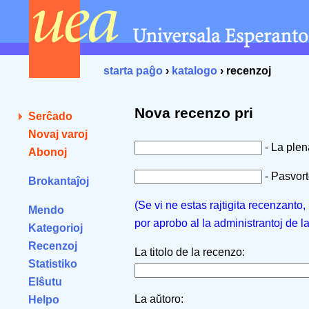
starta paĝo
›
katalogo
› recenzoj
Nova recenzo pri
Serĉado
Novaj varoj
- La ple
Abonoj
- Pasvorto
Brokantaĵoj
(Se vi ne estas rajtigita recenzanto
Mendo
por aprobo al la administrantoj de l
Kategorioj
Recenzoj
La titolo de la recenzo:
Statistiko
Elŝutu
La aŭtoro:
Helpo