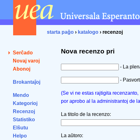
starta paĝo
›
katalogo
› recenzoj
Nova recenzo pri
Serĉado
Novaj varoj
- La ple
Abonoj
- Pasvorto
Brokantaĵoj
(Se vi ne estas rajtigita recenzanto
Mendo
por aprobo al la administrantoj de l
Kategorioj
Recenzoj
La titolo de la recenzo:
Statistiko
Elŝutu
La aŭtoro:
Helpo