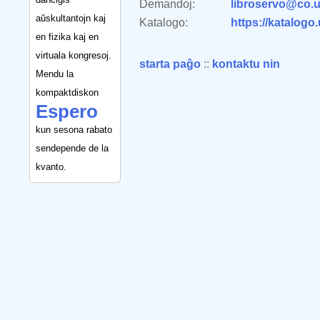
Demandoj:
libroservo@co.u
aŭskultantojn kaj
Katalogo:
https://katalogo
en fizika kaj en
virtuala kongresoj.
starta paĝo
::
kontaktu nin
Mendu la
kompaktdiskon
Espero
kun sesona rabato
sendepende de la
kvanto.