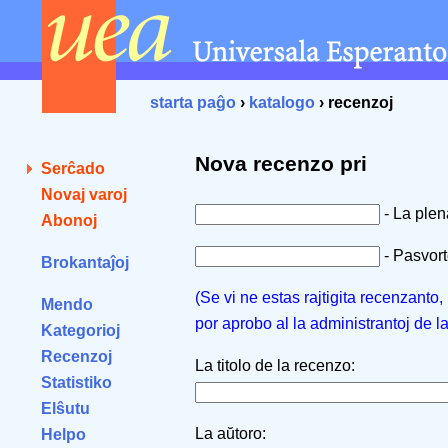
starta paĝo
›
katalogo
› recenzoj
Nova recenzo pri
Serĉado
Novaj varoj
- La ple
Abonoj
- Pasvorto
Brokantaĵoj
(Se vi ne estas rajtigita recenzanto
Mendo
por aprobo al la administrantoj de l
Kategorioj
Recenzoj
La titolo de la recenzo:
Statistiko
Elŝutu
La aŭtoro:
Helpo