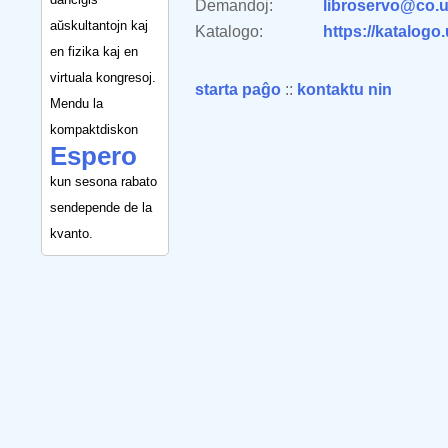
Demandoj:
libroservo@co.u
aŭskultantojn kaj
Katalogo:
https://katalogo
en fizika kaj en
virtuala kongresoj.
starta paĝo
::
kontaktu nin
Mendu la
kompaktdiskon
Espero
kun sesona rabato
sendepende de la
kvanto.