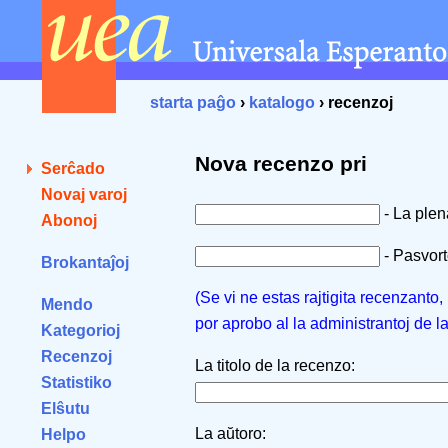
starta paĝo
›
katalogo
› recenzoj
Nova recenzo pri
Serĉado
Novaj varoj
- La ple
Abonoj
- Pasvorto
Brokantaĵoj
(Se vi ne estas rajtigita recenzanto
Mendo
por aprobo al la administrantoj de l
Kategorioj
Recenzoj
La titolo de la recenzo:
Statistiko
Elŝutu
La aŭtoro:
Helpo