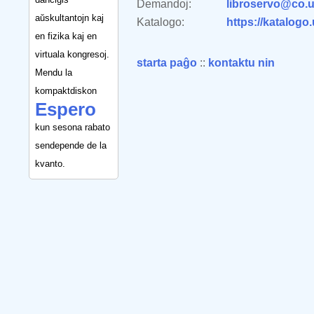
Demandoj:
libroservo@co.u
aŭskultantojn kaj
Katalogo:
https://katalogo
en fizika kaj en
virtuala kongresoj.
starta paĝo
::
kontaktu nin
Mendu la
kompaktdiskon
Espero
kun sesona rabato
sendepende de la
kvanto.