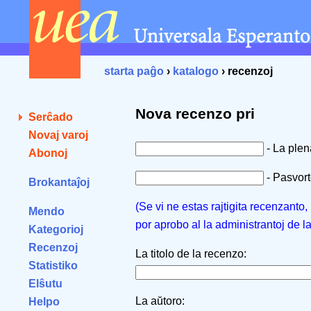
starta paĝo
›
katalogo
› recenzoj
Nova recenzo pri
Serĉado
Novaj varoj
- La ple
Abonoj
- Pasvorto
Brokantaĵoj
(Se vi ne estas rajtigita recenzanto
Mendo
por aprobo al la administrantoj de l
Kategorioj
Recenzoj
La titolo de la recenzo:
Statistiko
Elŝutu
La aŭtoro:
Helpo