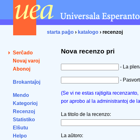
starta paĝo
›
katalogo
› recenzoj
Nova recenzo pri
Serĉado
Novaj varoj
- La ple
Abonoj
- Pasvorto
Brokantaĵoj
(Se vi ne estas rajtigita recenzanto
Mendo
por aprobo al la administrantoj de l
Kategorioj
Recenzoj
La titolo de la recenzo:
Statistiko
Elŝutu
La aŭtoro:
Helpo