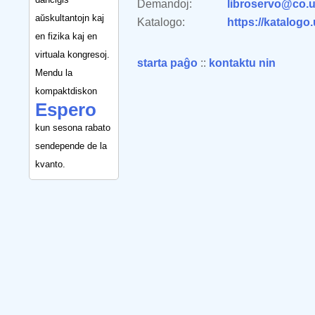
Demandoj:
libroservo@co.u
aŭskultantojn kaj
Katalogo:
https://katalogo
en fizika kaj en
virtuala kongresoj.
starta paĝo
::
kontaktu nin
Mendu la
kompaktdiskon
Espero
kun sesona rabato
sendepende de la
kvanto.