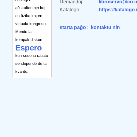
Demandoj:
libroservo@co.u
aŭskultantojn kaj
Katalogo:
https://katalogo
en fizika kaj en
virtuala kongresoj.
starta paĝo
::
kontaktu nin
Mendu la
kompaktdiskon
Espero
kun sesona rabato
sendepende de la
kvanto.