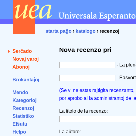
starta paĝo
›
katalogo
› recenzoj
Nova recenzo pri
Serĉado
Novaj varoj
- La ple
Abonoj
- Pasvorto
Brokantaĵoj
(Se vi ne estas rajtigita recenzanto
Mendo
por aprobo al la administrantoj de l
Kategorioj
Recenzoj
La titolo de la recenzo:
Statistiko
Elŝutu
La aŭtoro:
Helpo