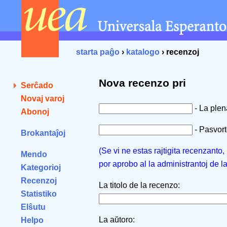
starta paĝo
›
katalogo
› recenzoj
Nova recenzo pri
Serĉado
Novaj varoj
- La ple
Abonoj
- Pasvorto
Brokantaĵoj
(Se vi ne estas rajtigita recenzanto
Mendo
por aprobo al la administrantoj de l
Kategorioj
Recenzoj
La titolo de la recenzo:
Statistiko
Elŝutu
La aŭtoro:
Helpo