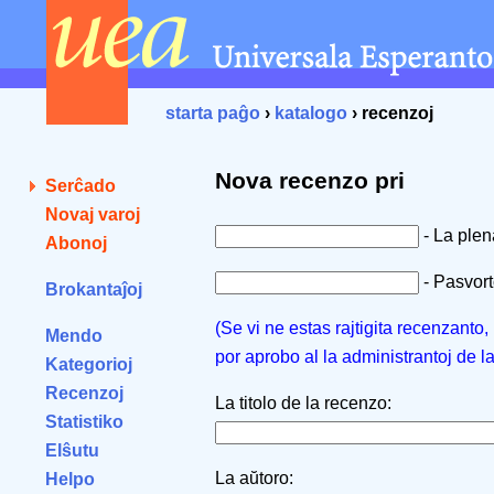
starta paĝo
›
katalogo
› recenzoj
Nova recenzo pri
Serĉado
Novaj varoj
- La ple
Abonoj
- Pasvorto
Brokantaĵoj
(Se vi ne estas rajtigita recenzanto
Mendo
por aprobo al la administrantoj de l
Kategorioj
Recenzoj
La titolo de la recenzo:
Statistiko
Elŝutu
La aŭtoro:
Helpo