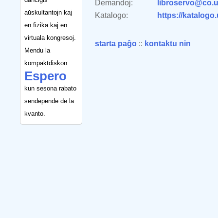
Demandoj:
libroservo@co.u
aŭskultantojn kaj
Katalogo:
https://katalogo
en fizika kaj en
virtuala kongresoj.
starta paĝo
::
kontaktu nin
Mendu la
kompaktdiskon
Espero
kun sesona rabato
sendepende de la
kvanto.