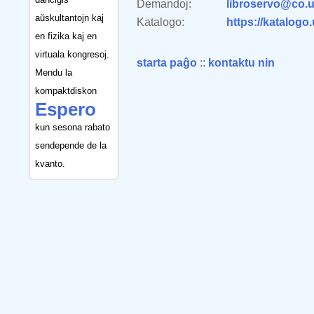
Demandoj:
libroservo@co.u
aŭskultantojn kaj
Katalogo:
https://katalogo
en fizika kaj en
virtuala kongresoj.
starta paĝo
::
kontaktu nin
Mendu la
kompaktdiskon
Espero
kun sesona rabato
sendepende de la
kvanto.