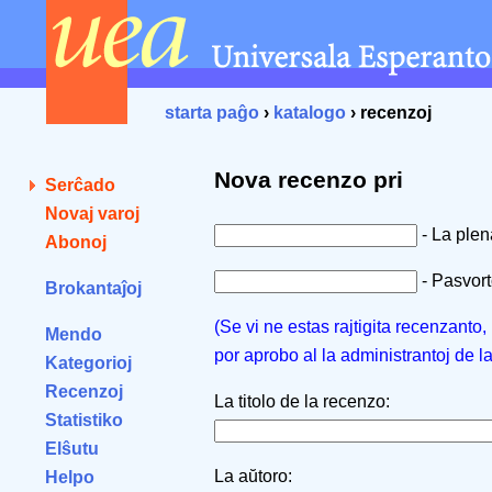
starta paĝo
›
katalogo
› recenzoj
Nova recenzo pri
Serĉado
Novaj varoj
- La ple
Abonoj
- Pasvorto
Brokantaĵoj
(Se vi ne estas rajtigita recenzanto
Mendo
por aprobo al la administrantoj de l
Kategorioj
Recenzoj
La titolo de la recenzo:
Statistiko
Elŝutu
La aŭtoro:
Helpo