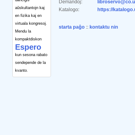
Demandoj:
libroservo@co.u
aŭskultantojn kaj
Katalogo:
https://katalogo
en fizika kaj en
virtuala kongresoj.
starta paĝo
::
kontaktu nin
Mendu la
kompaktdiskon
Espero
kun sesona rabato
sendepende de la
kvanto.