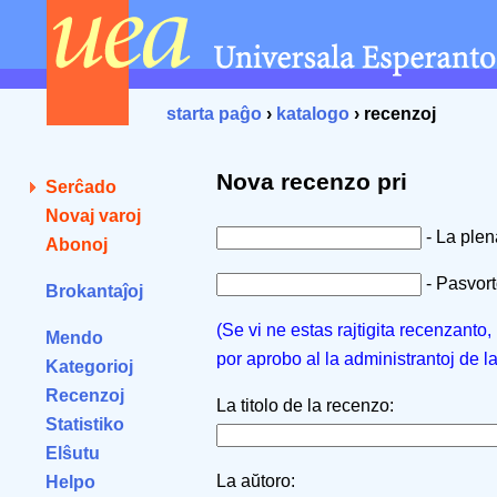
starta paĝo
›
katalogo
› recenzoj
Nova recenzo pri
Serĉado
Novaj varoj
- La ple
Abonoj
- Pasvorto
Brokantaĵoj
(Se vi ne estas rajtigita recenzanto
Mendo
por aprobo al la administrantoj de l
Kategorioj
Recenzoj
La titolo de la recenzo:
Statistiko
Elŝutu
La aŭtoro:
Helpo