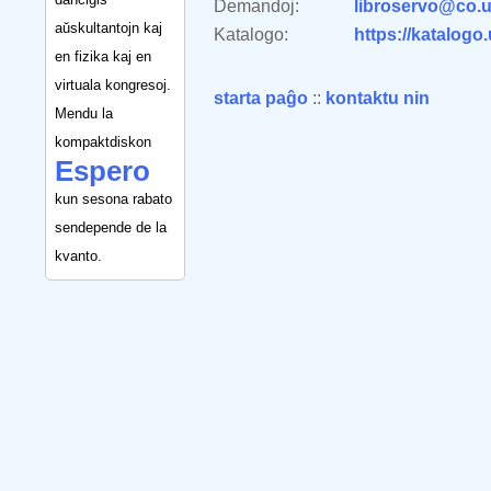
Demandoj:
libroservo@co.u
aŭskultantojn kaj
Katalogo:
https://katalogo
en fizika kaj en
virtuala kongresoj.
starta paĝo
::
kontaktu nin
Mendu la
kompaktdiskon
Espero
kun sesona rabato
sendepende de la
kvanto.