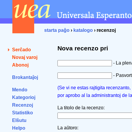
starta paĝo
›
katalogo
› recenzoj
Nova recenzo pri
Serĉado
Novaj varoj
- La ple
Abonoj
- Pasvorto
Brokantaĵoj
(Se vi ne estas rajtigita recenzanto
Mendo
por aprobo al la administrantoj de l
Kategorioj
Recenzoj
La titolo de la recenzo:
Statistiko
Elŝutu
La aŭtoro:
Helpo