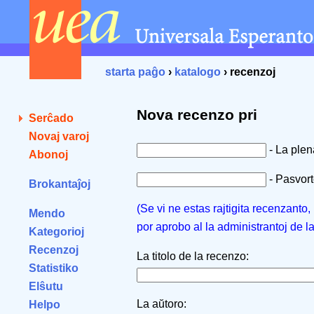
starta paĝo
›
katalogo
› recenzoj
Nova recenzo pri
Serĉado
Novaj varoj
- La ple
Abonoj
- Pasvorto
Brokantaĵoj
(Se vi ne estas rajtigita recenzanto
Mendo
por aprobo al la administrantoj de l
Kategorioj
Recenzoj
La titolo de la recenzo:
Statistiko
Elŝutu
La aŭtoro:
Helpo