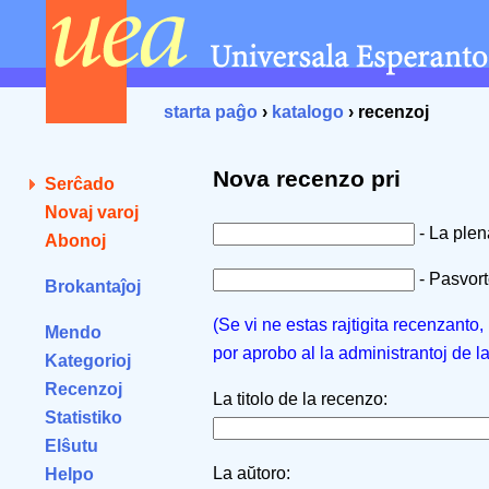
starta paĝo
›
katalogo
› recenzoj
Nova recenzo pri
Serĉado
Novaj varoj
- La ple
Abonoj
- Pasvorto
Brokantaĵoj
(Se vi ne estas rajtigita recenzanto
Mendo
por aprobo al la administrantoj de l
Kategorioj
Recenzoj
La titolo de la recenzo:
Statistiko
Elŝutu
La aŭtoro:
Helpo