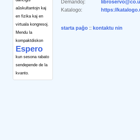
Demandoj:
libroservo@co.u
aŭskultantojn kaj
Katalogo:
https://katalogo
en fizika kaj en
virtuala kongresoj.
starta paĝo
::
kontaktu nin
Mendu la
kompaktdiskon
Espero
kun sesona rabato
sendepende de la
kvanto.