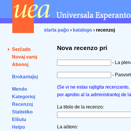
starta paĝo
›
katalogo
› recenzoj
Nova recenzo pri
Serĉado
Novaj varoj
- La ple
Abonoj
- Pasvorto
Brokantaĵoj
(Se vi ne estas rajtigita recenzanto
Mendo
por aprobo al la administrantoj de l
Kategorioj
Recenzoj
La titolo de la recenzo:
Statistiko
Elŝutu
La aŭtoro:
Helpo