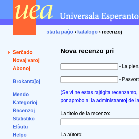
starta paĝo
›
katalogo
› recenzoj
Nova recenzo pri
Serĉado
Novaj varoj
- La ple
Abonoj
- Pasvorto
Brokantaĵoj
(Se vi ne estas rajtigita recenzanto
Mendo
por aprobo al la administrantoj de l
Kategorioj
Recenzoj
La titolo de la recenzo:
Statistiko
Elŝutu
La aŭtoro:
Helpo