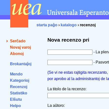
starta paĝo
›
katalogo
› recenzoj
Nova recenzo pri
Serĉado
Novaj varoj
- La ple
Abonoj
- Pasvorto
Brokantaĵoj
(Se vi ne estas rajtigita recenzanto
Mendo
por aprobo al la administrantoj de l
Kategorioj
Recenzoj
La titolo de la recenzo:
Statistiko
Elŝutu
La aŭtoro:
Helpo