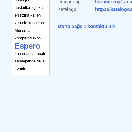
Demandoj:
libroservo@co.u
aŭskultantojn kaj
Katalogo:
https://katalogo
en fizika kaj en
virtuala kongresoj.
starta paĝo
::
kontaktu nin
Mendu la
kompaktdiskon
Espero
kun sesona rabato
sendepende de la
kvanto.