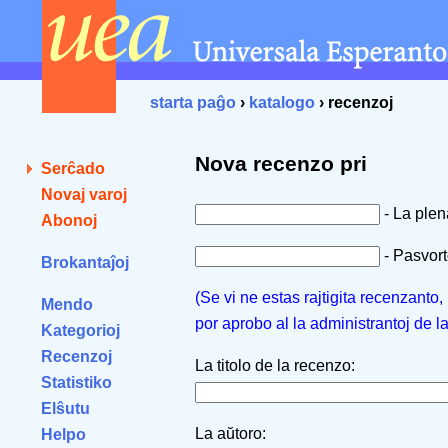
starta paĝo
›
katalogo
› recenzoj
Nova recenzo pri
Serĉado
Novaj varoj
- La ple
Abonoj
- Pasvorto
Brokantaĵoj
(Se vi ne estas rajtigita recenzanto
Mendo
por aprobo al la administrantoj de l
Kategorioj
Recenzoj
La titolo de la recenzo:
Statistiko
Elŝutu
La aŭtoro:
Helpo