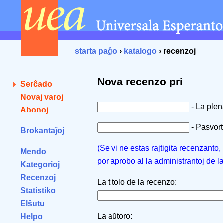
starta paĝo
›
katalogo
› recenzoj
Nova recenzo pri
Serĉado
Novaj varoj
- La ple
Abonoj
- Pasvorto
Brokantaĵoj
(Se vi ne estas rajtigita recenzanto
Mendo
por aprobo al la administrantoj de l
Kategorioj
Recenzoj
La titolo de la recenzo:
Statistiko
Elŝutu
La aŭtoro:
Helpo