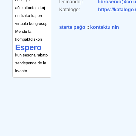
Demandoj:
libroservo@co.u
aŭskultantojn kaj
Katalogo:
https://katalogo
en fizika kaj en
virtuala kongresoj.
starta paĝo
::
kontaktu nin
Mendu la
kompaktdiskon
Espero
kun sesona rabato
sendepende de la
kvanto.