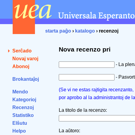
starta paĝo
›
katalogo
› recenzoj
Nova recenzo pri
Serĉado
Novaj varoj
- La ple
Abonoj
- Pasvorto
Brokantaĵoj
(Se vi ne estas rajtigita recenzanto
Mendo
por aprobo al la administrantoj de l
Kategorioj
Recenzoj
La titolo de la recenzo:
Statistiko
Elŝutu
La aŭtoro:
Helpo