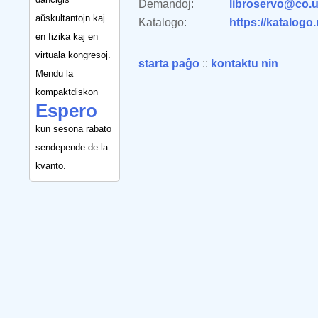
Demandoj:
libroservo@co.u
aŭskultantojn kaj
Katalogo:
https://katalogo
en fizika kaj en
virtuala kongresoj.
starta paĝo
::
kontaktu nin
Mendu la
kompaktdiskon
Espero
kun sesona rabato
sendepende de la
kvanto.