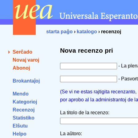
starta paĝo
›
katalogo
› recenzoj
Nova recenzo pri
Serĉado
Novaj varoj
- La ple
Abonoj
- Pasvorto
Brokantaĵoj
(Se vi ne estas rajtigita recenzanto
Mendo
por aprobo al la administrantoj de l
Kategorioj
Recenzoj
La titolo de la recenzo:
Statistiko
Elŝutu
La aŭtoro:
Helpo