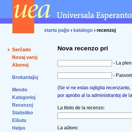
starta paĝo
›
katalogo
› recenzoj
Nova recenzo pri
Serĉado
Novaj varoj
- La ple
Abonoj
- Pasvorto
Brokantaĵoj
(Se vi ne estas rajtigita recenzanto
Mendo
por aprobo al la administrantoj de l
Kategorioj
Recenzoj
La titolo de la recenzo:
Statistiko
Elŝutu
La aŭtoro:
Helpo