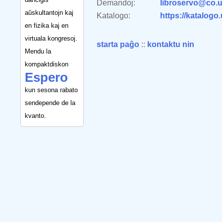
Demandoj:
libroservo@co.u
aŭskultantojn kaj
Katalogo:
https://katalogo
en fizika kaj en
virtuala kongresoj.
starta paĝo
::
kontaktu nin
Mendu la
kompaktdiskon
Espero
kun sesona rabato
sendepende de la
kvanto.