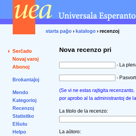
starta paĝo
›
katalogo
› recenzoj
Nova recenzo pri
Serĉado
Novaj varoj
- La ple
Abonoj
- Pasvorto
Brokantaĵoj
(Se vi ne estas rajtigita recenzanto
Mendo
por aprobo al la administrantoj de l
Kategorioj
Recenzoj
La titolo de la recenzo:
Statistiko
Elŝutu
La aŭtoro:
Helpo