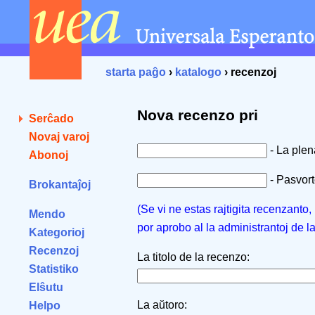
starta paĝo
›
katalogo
› recenzoj
Nova recenzo pri
Serĉado
Novaj varoj
- La ple
Abonoj
- Pasvorto
Brokantaĵoj
(Se vi ne estas rajtigita recenzanto
Mendo
por aprobo al la administrantoj de l
Kategorioj
Recenzoj
La titolo de la recenzo:
Statistiko
Elŝutu
La aŭtoro:
Helpo