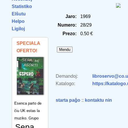
Statistiko
Elŝutu
Jaro:
1969
Helpo
Numero:
28/29
Ligiloj
Prezo:
0.50 €
SPECIALA
OFERTO!
Demandoj:
libroservo@co.u
Katalogo:
https://katalogo
starta paĝo
::
kontaktu nin
Esenca parto de
ĉiu UK estas la
muziko. Grupo
Sepa