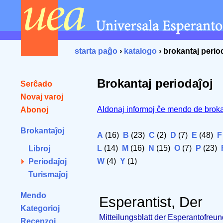
starta paĝo
›
katalogo
› brokantaj perio
Brokantaj periodaĵoj
Serĉado
Novaj varoj
Aldonaj informoj ĉe mendo de broka
Abonoj
Brokantaĵoj
A
(16)
B
(23)
C
(2)
D
(7)
E
(48)
F
L
(14)
M
(16)
N
(15)
O
(7)
P
(23)
Libroj
W
(4)
Y
(1)
Periodaĵoj
Turismaĵoj
Mendo
Esperantist, Der
Kategorioj
Mitteilungsblatt der Esperantofre
Recenzoj