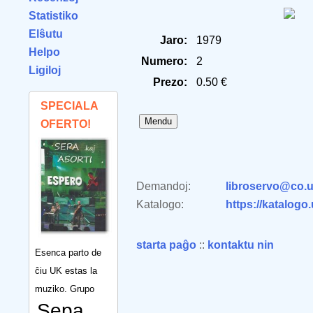
Statistiko
Elŝutu
Jaro:
1979
Helpo
Numero:
2
Ligiloj
Prezo:
0.50 €
SPECIALA
OFERTO!
Demandoj:
libroservo@co.u
Katalogo:
https://katalogo
starta paĝo
::
kontaktu nin
Esenca parto de
ĉiu UK estas la
muziko. Grupo
Sepa