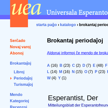
starta paĝo
›
katalogo
› brokantaj perio
Brokantaj periodaĵoj
Serĉado
Novaj varoj
Aldonaj informoj ĉe mendo de broka
Abonoj
Brokantaĵoj
A
(16)
B
(23)
C
(2)
D
(7)
E
(48)
F
L
(14)
M
(16)
N
(15)
O
(7)
P
(23)
Libroj
W
(4)
Y
(1)
Periodaĵoj
Turismaĵoj
Mendo
Esperantist, Der
Kategorioj
Mitteilungsblatt der Esperantofre
Recenzoj