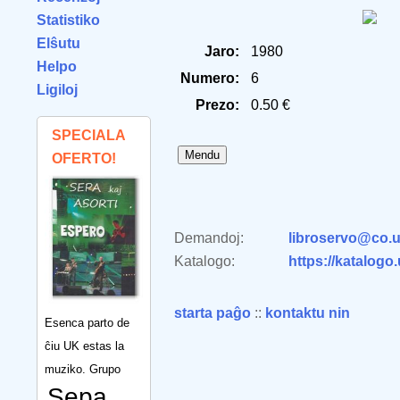
Statistiko
Elŝutu
Jaro:
1980
Helpo
Numero:
6
Ligiloj
Prezo:
0.50 €
SPECIALA
OFERTO!
Demandoj:
libroservo@co.u
Katalogo:
https://katalogo
starta paĝo
::
kontaktu nin
Esenca parto de
ĉiu UK estas la
muziko. Grupo
Sepa