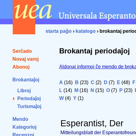
starta paĝo
›
katalogo
› brokantaj perio
Brokantaj periodaĵoj
Serĉado
Novaj varoj
Aldonaj informoj ĉe mendo de broka
Abonoj
Brokantaĵoj
A
(16)
B
(23)
C
(2)
D
(7)
E
(48)
F
L
(14)
M
(16)
N
(15)
O
(7)
P
(23)
Libroj
W
(4)
Y
(1)
Periodaĵoj
Turismaĵoj
Mendo
Esperantist, Der
Kategorioj
Mitteilungsblatt der Esperantofre
Recenzoj