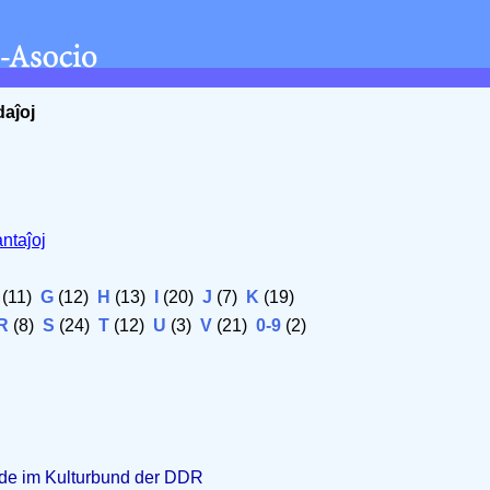
daĵoj
ntaĵoj
(11)
G
(12)
H
(13)
I
(20)
J
(7)
K
(19)
R
(8)
S
(24)
T
(12)
U
(3)
V
(21)
0-9
(2)
unde im Kulturbund der DDR