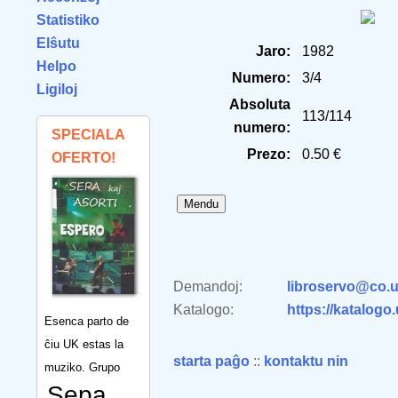
Statistiko
Elŝutu
Jaro:
1982
Helpo
Numero:
3/4
Ligiloj
Absoluta
113/114
numero:
SPECIALA
Prezo:
0.50 €
OFERTO!
Demandoj:
libroservo@co.u
Katalogo:
https://katalogo
Esenca parto de
ĉiu UK estas la
starta paĝo
::
kontaktu nin
muziko. Grupo
Sepa