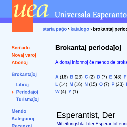
starta paĝo
›
katalogo
› brokantaj perio
Brokantaj periodaĵoj
Serĉado
Novaj varoj
Aldonaj informoj ĉe mendo de broka
Abonoj
Brokantaĵoj
A
(16)
B
(23)
C
(2)
D
(7)
E
(48)
F
L
(14)
M
(16)
N
(15)
O
(7)
P
(23)
Libroj
W
(4)
Y
(1)
Periodaĵoj
Turismaĵoj
Mendo
Esperantist, Der
Kategorioj
Mitteilungsblatt der Esperantofre
Recenzoj