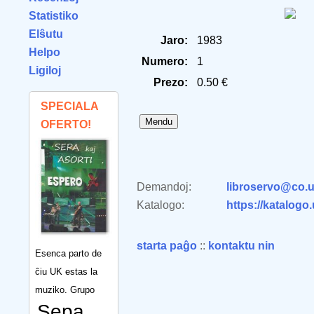
Statistiko
Elŝutu
Jaro:
1983
Helpo
Numero:
1
Ligiloj
Prezo:
0.50 €
SPECIALA
OFERTO!
Demandoj:
libroservo@co.u
Katalogo:
https://katalogo
starta paĝo
::
kontaktu nin
Esenca parto de
ĉiu UK estas la
muziko. Grupo
Sepa