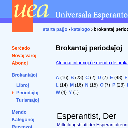
starta paĝo
›
katalogo
› brokantaj perio
Brokantaj periodaĵoj
Serĉado
Novaj varoj
Aldonaj informoj ĉe mendo de broka
Abonoj
Brokantaĵoj
A
(16)
B
(23)
C
(2)
D
(7)
E
(48)
F
L
(14)
M
(16)
N
(15)
O
(7)
P
(23)
Libroj
W
(4)
Y
(1)
Periodaĵoj
Turismaĵoj
Mendo
Esperantist, Der
Kategorioj
Mitteilungsblatt der Esperantofre
Recenzoj