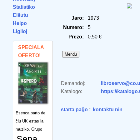
Statistiko
Elŝutu
Jaro:
1973
Helpo
Numero:
5
Ligiloj
Prezo:
0.50 €
SPECIALA
OFERTO!
Demandoj:
libroservo@co.u
Katalogo:
https://katalogo
starta paĝo
::
kontaktu nin
Esenca parto de
ĉiu UK estas la
muziko. Grupo
Sepa