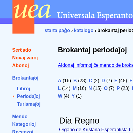
starta paĝo
›
katalogo
› brokantaj perio
Brokantaj periodaĵoj
Serĉado
Novaj varoj
Aldonaj informoj ĉe mendo de broka
Abonoj
Brokantaĵoj
A
(16)
B
(23)
C
(2)
D
(7)
E
(48)
F
L
(14)
M
(16)
N
(15)
O
(7)
P
(23)
Libroj
W
(4)
Y
(1)
Periodaĵoj
Turismaĵoj
Mendo
Dia Regno
Kategorioj
Organo de Kristana Esperantista Li
Recenzoj