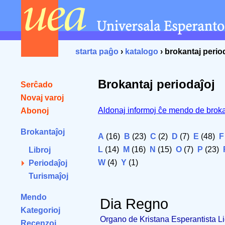
starta paĝo
›
katalogo
› brokantaj perio
Brokantaj periodaĵoj
Serĉado
Novaj varoj
Aldonaj informoj ĉe mendo de broka
Abonoj
Brokantaĵoj
A
(16)
B
(23)
C
(2)
D
(7)
E
(48)
F
L
(14)
M
(16)
N
(15)
O
(7)
P
(23)
Libroj
W
(4)
Y
(1)
Periodaĵoj
Turismaĵoj
Mendo
Dia Regno
Kategorioj
Organo de Kristana Esperantista Li
Recenzoj