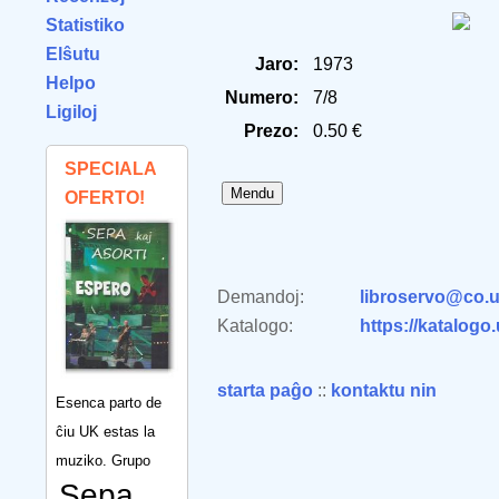
Statistiko
Elŝutu
Jaro:
1973
Helpo
Numero:
7/8
Ligiloj
Prezo:
0.50 €
SPECIALA
OFERTO!
Demandoj:
libroservo@co.u
Katalogo:
https://katalogo
starta paĝo
::
kontaktu nin
Esenca parto de
ĉiu UK estas la
muziko. Grupo
Sepa