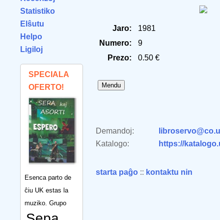
Statistiko
Elŝutu
Jaro:
1981
Helpo
Numero:
9
Ligiloj
Prezo:
0.50 €
SPECIALA
OFERTO!
Demandoj:
libroservo@co.u
Katalogo:
https://katalogo
starta paĝo
::
kontaktu nin
Esenca parto de
ĉiu UK estas la
muziko. Grupo
Sepa