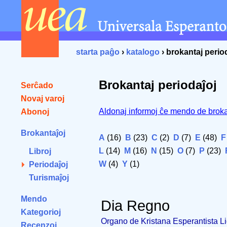
starta paĝo
›
katalogo
› brokantaj perio
Brokantaj periodaĵoj
Serĉado
Novaj varoj
Aldonaj informoj ĉe mendo de broka
Abonoj
Brokantaĵoj
A
(16)
B
(23)
C
(2)
D
(7)
E
(48)
F
L
(14)
M
(16)
N
(15)
O
(7)
P
(23)
Libroj
W
(4)
Y
(1)
Periodaĵoj
Turismaĵoj
Mendo
Dia Regno
Kategorioj
Organo de Kristana Esperantista Li
Recenzoj