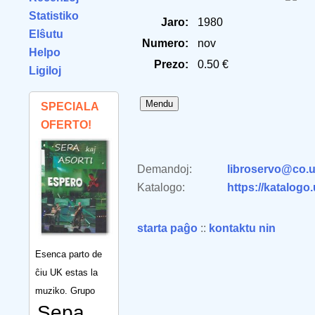
Statistiko
Jaro:
1980
Elŝutu
Numero:
nov
Helpo
Prezo:
0.50 €
Ligiloj
SPECIALA
OFERTO!
Demandoj:
libroservo@co.u
Katalogo:
https://katalogo
starta paĝo
::
kontaktu nin
Esenca parto de
ĉiu UK estas la
muziko. Grupo
Sepa