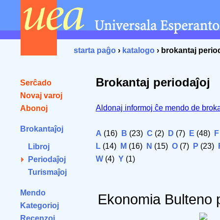
starta paĝo
›
katalogo
› brokantaj perio
Brokantaj periodaĵoj
Serĉado
Novaj varoj
Aldonaj informoj ĉe mendo de broka
Abonoj
Brokantaĵoj
A
(16)
B
(23)
C
(2)
D
(7)
E
(48)
F
L
(14)
M
(16)
N
(15)
O
(7)
P
(23)
Libroj
W
(4)
Y
(1)
Periodaĵoj
Turismaĵoj
Mendo
Ekonomia Bulteno 
Kategorioj
Recenzoj