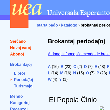
starta paĝo
›
katalogo
› brokantaj perio
Brokantaj periodaĵoj
Serĉado
Novaj varoj
Aldonaj informoj ĉe mendo de broka
Abonoj
Brokantaĵoj
A
(16)
B
(23)
C
(2)
D
(7)
E
(48)
F
L
(14)
M
(16)
N
(15)
O
(7)
P
(23)
Libroj
W
(4)
Y
(1)
Periodaĵoj
Turismaĵoj
Mendo
El Popola Ĉinio
Kategorioj
Recenzoj