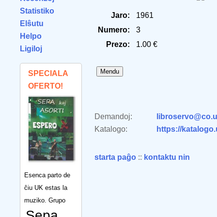
Statistiko
Jaro:
1961
Elŝutu
Numero:
3
Helpo
Prezo:
1.00 €
Ligiloj
SPECIALA
OFERTO!
Demandoj:
libroservo@co.u
Katalogo:
https://katalogo
starta paĝo
::
kontaktu nin
Esenca parto de
ĉiu UK estas la
muziko. Grupo
Sepa