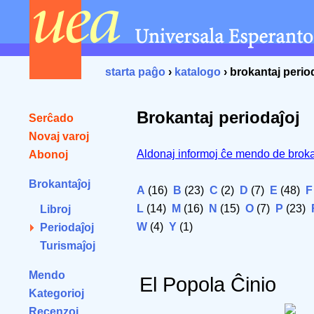
starta paĝo
›
katalogo
› brokantaj perio
Brokantaj periodaĵoj
Serĉado
Novaj varoj
Aldonaj informoj ĉe mendo de broka
Abonoj
Brokantaĵoj
A
(16)
B
(23)
C
(2)
D
(7)
E
(48)
F
L
(14)
M
(16)
N
(15)
O
(7)
P
(23)
Libroj
W
(4)
Y
(1)
Periodaĵoj
Turismaĵoj
Mendo
El Popola Ĉinio
Kategorioj
Recenzoj