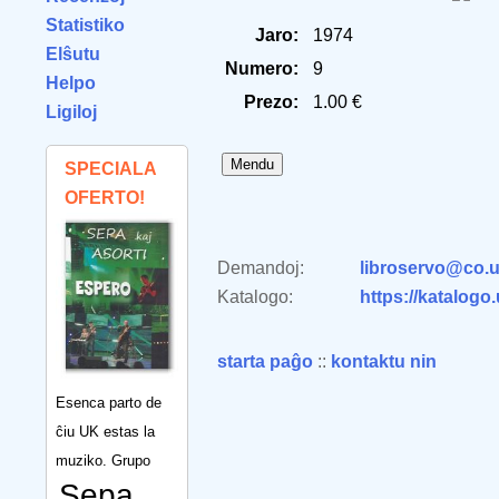
Statistiko
Jaro:
1974
Elŝutu
Numero:
9
Helpo
Prezo:
1.00 €
Ligiloj
SPECIALA
OFERTO!
Demandoj:
libroservo@co.u
Katalogo:
https://katalogo
starta paĝo
::
kontaktu nin
Esenca parto de
ĉiu UK estas la
muziko. Grupo
Sepa