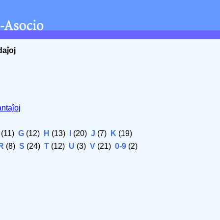
daĵoj
ntaĵoj
(11)
G
(12)
H
(13)
I
(20)
J
(7)
K
(19)
R
(8)
S
(24)
T
(12)
U
(3)
V
(21)
0-9
(2)