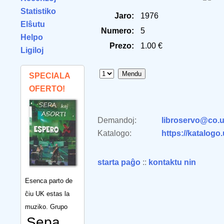
Statistiko
Jaro:
1976
Elŝutu
Numero:
5
Helpo
Prezo:
1.00 €
Ligiloj
SPECIALA
OFERTO!
Demandoj:
libroservo@co.u
Katalogo:
https://katalogo
starta paĝo
::
kontaktu nin
Esenca parto de
ĉiu UK estas la
muziko. Grupo
Sepa