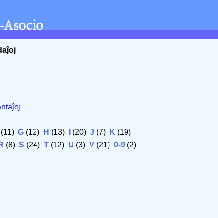
daĵoj
ntaĵoj
(11)
G
(12)
H
(13)
I
(20)
J
(7)
K
(19)
R
(8)
S
(24)
T
(12)
U
(3)
V
(21)
0-9
(2)