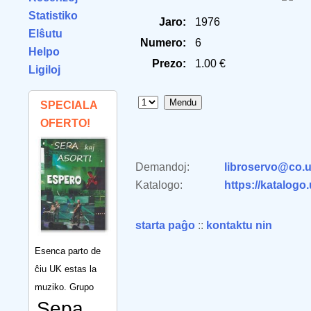
Statistiko
Jaro:
1976
Elŝutu
Numero:
6
Helpo
Prezo:
1.00 €
Ligiloj
SPECIALA
OFERTO!
Demandoj:
libroservo@co.u
Katalogo:
https://katalogo
starta paĝo
::
kontaktu nin
Esenca parto de
ĉiu UK estas la
muziko. Grupo
Sepa