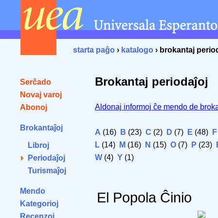
starta paĝo
›
katalogo
› brokantaj perio
Brokantaj periodaĵoj
Serĉado
Novaj varoj
Aldonaj informoj ĉe mendo de broka
Abonoj
Brokantaĵoj
A
(16)
B
(23)
C
(2)
D
(7)
E
(48)
F
L
(14)
M
(16)
N
(15)
O
(7)
P
(23)
Libroj
W
(4)
Y
(1)
Periodaĵoj
Turismaĵoj
Mendo
El Popola Ĉinio
Kategorioj
Recenzoj