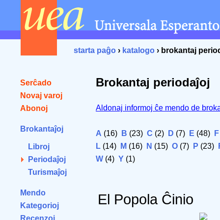
starta paĝo
›
katalogo
› brokantaj perio
Brokantaj periodaĵoj
Serĉado
Novaj varoj
Aldonaj informoj ĉe mendo de broka
Abonoj
Brokantaĵoj
A
(16)
B
(23)
C
(2)
D
(7)
E
(48)
F
L
(14)
M
(16)
N
(15)
O
(7)
P
(23)
Libroj
W
(4)
Y
(1)
Periodaĵoj
Turismaĵoj
Mendo
El Popola Ĉinio
Kategorioj
Recenzoj