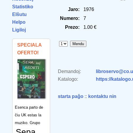
Statistiko
Jaro:
1976
Elŝutu
Numero:
7
Helpo
Prezo:
1.00 €
Ligiloj
SPECIALA
OFERTO!
Demandoj:
libroservo@co.u
Katalogo:
https://katalogo
starta paĝo
::
kontaktu nin
Esenca parto de
ĉiu UK estas la
muziko. Grupo
Sepa